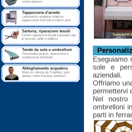
vostro piacere
Tappezzeria d'arredo
Laboratorio artigiano realizza
tappezzeria d'arredo e interni auto
Sartoria, riparazioni tessili
Centro riparazioni tessili sartoriali capi
in tessuto, pelle e pellicce
Personaliz
Tende da sole e ombrelloni
Personalizzazione, riparazione e
Eseguiamo ri
sostituzione teli tende
sole e pers
Abbigliamento acquatico
Mute su misura da Triathlon, sub,
aziendali.
apnea, moto d'acqua, windsurf
Offriamo una
permettervi 
Nel nostro 
ombrelloni i
parti in ferr