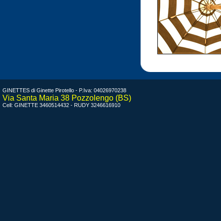
GINETTES di Ginette Pirotello - P.Iva: 04026970238
Via Santa Maria 38 Pozzolengo (BS)
Cell: GINETTE 3460514432 - RUDY 3246616910