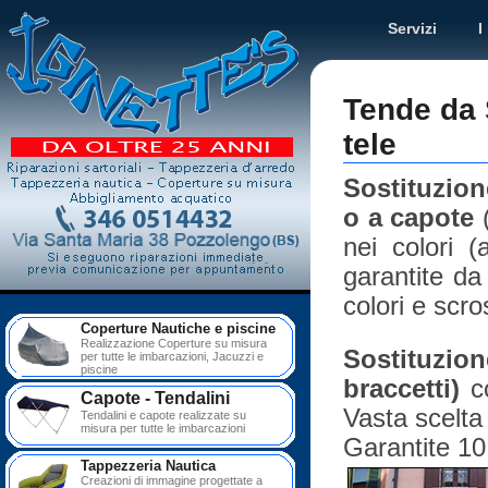
Servizi
I
Tende da S
tele
Sostituzion
o a capote
(
nei colori (
garantite da
colori e scro
Coperture Nautiche e piscine
Realizzazione Coperture su misura
Sostituzio
per tutte le imbarcazioni, Jacuzzi e
piscine
braccetti)
co
Capote - Tendalini
Vasta scelta 
Tendalini e capote realizzate su
misura per tutte le imbarcazioni
Garantite 10
Tappezzeria Nautica
Creazioni di immagine progettate a